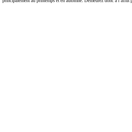
principalement au printemps et en automne. Demeurez donc à l’affût 